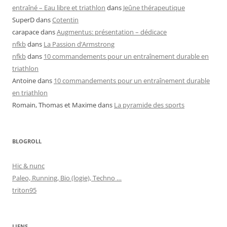
entraîné – Eau libre et triathlon
dans
Jeûne thérapeutique
SuperD
dans
Cotentin
carapace
dans
Augmentus: présentation – dédicace
nfkb
dans
La Passion d’Armstrong
nfkb
dans
10 commandements pour un entraînement durable en
triathlon
Antoine
dans
10 commandements pour un entraînement durable
en triathlon
Romain, Thomas et Maxime
dans
La pyramide des sports
BLOGROLL
Hic & nunc
Paleo, Running, Bio (logie), Techno …
triton95
LIENS