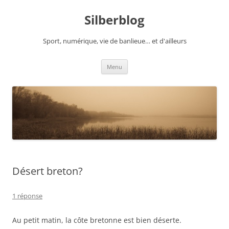
Aller
au
Silberblog
contenu
Sport, numérique, vie de banlieue… et d'ailleurs
Menu
Désert breton?
1 réponse
Au petit matin, la côte bretonne est bien déserte.