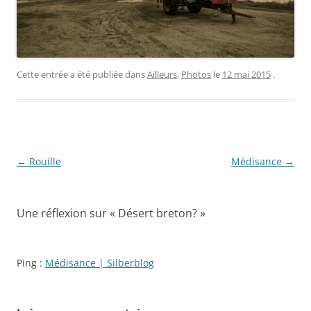
Cette entrée a été publiée dans
Ailleurs
,
Photos
le
12 mai 2015
.
Navigation
←
Rouille
Médisance
→
des
articles
Une réflexion sur «
Désert breton?
»
Ping :
Médisance | Silberblog